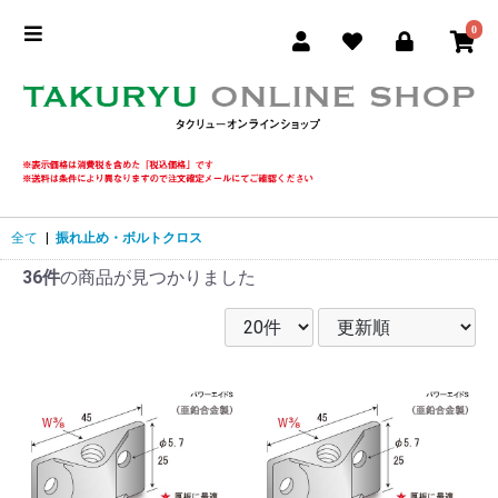
0
全て
|
振れ止め・ボルトクロス
36件
の商品が見つかりました