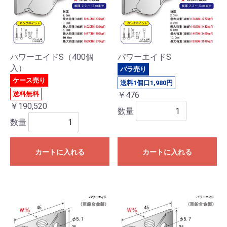
パワーエイドS（400個
パワーエイドS
入）
バラ売り
ケース売り
送料1個口1,980円
送料無料
￥476
￥190,520
数量
数量
カートに入れる
カートに入れる