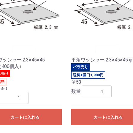
ッシャー 2.3×45×45
平角ワッシャー 2.3×45×45 φ
（400個入）
バラ売り
ス売り
送料1個口1,980円
無料
￥53
560
数量
カートに入れる
カートに入れる