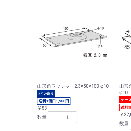
山形角ワッシャー2.3×50×100 φ10
山形角
φ10
バラ売り
ケー
送料1個口1,980円
送料
￥83
￥22,
数量
数量