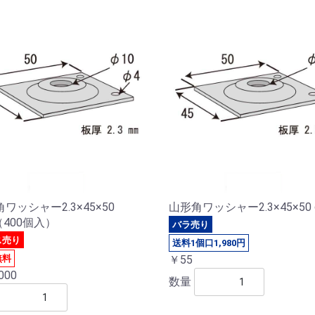
ワッシャー2.3×45×50
山形角ワッシャー2.3×45×50 
（400個入）
バラ売り
ス売り
送料1個口1,980円
無料
￥55
000
数量