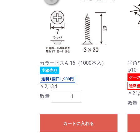
カラービスA-16（1000本入）
平角ワ
φ10
小箱売り
ケー
送料1個口1,980円
送料
￥2,134
￥21,
数量
数量
カートに入れる