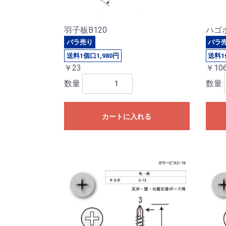
羽子板B120
ハゴ
バラ売り
バラ
送料1個口1,980円
送料1
￥23
￥10
数量
数量
カートに入れる