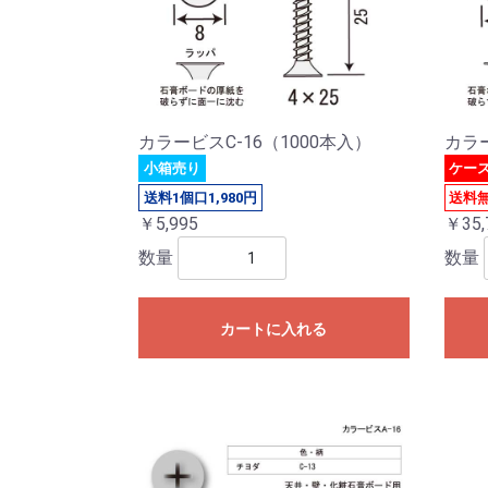
カラービスC-16（1000本入）
カラー
小箱売り
ケー
送料1個口1,980円
送料
￥5,995
￥35,
数量
数量
カートに入れる